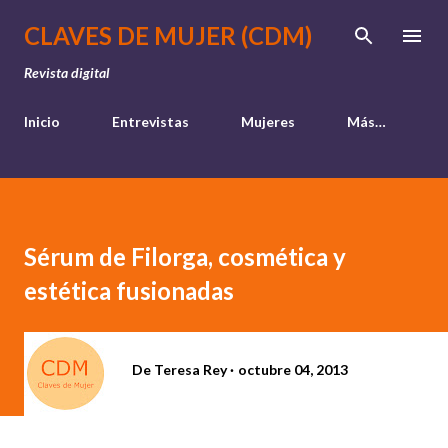
Ir al contenido principal
CLAVES DE MUJER (CDM)
Revista digital
Inicio
Entrevistas
Mujeres
Más…
Sérum de Filorga, cosmética y
estética fusionadas
De
Teresa Rey
octubre 04, 2013