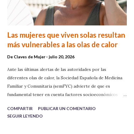
Las mujeres que viven solas resultan
más vulnerables a las olas de calor
De
Claves de Mujer
julio 20, 2026
Ante las últimas alertas de las autoridades por las
diferentes olas de calor, la Sociedad Española de Medicina
Familiar y Comunitaria (semFYC) advierte de que es
fundamental tener en cuenta factores socioeconómicos
como la pobreza energética para poner en marcha
COMPARTIR
PUBLICAR UN COMENTARIO
políticas públicas que reduzcan el riesgo para la salud que
SEGUIR LEYENDO
suponen las altas temperaturas entre la población
vulnerable. Por otro lado destaca, que también se puede