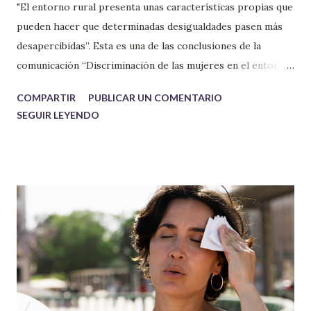
"El entorno rural presenta unas características propias que
pueden hacer que determinadas desigualdades pasen más
desapercibidas”. Esta es una de las conclusiones de la
comunicación “Discriminación de las mujeres en el entorno
rural”, presentada por Zaira Santa Gómez en el 32º
COMPARTIR
PUBLICAR UN COMENTARIO
Congreso Nacional de la Sociedad Española de Médicos
SEGUIR LEYENDO
Generales y de Familia (SEMG). Un trabajo que obtuvo el
Premio al Mejor Original Oral–Premio Carlos López
Madroñero .