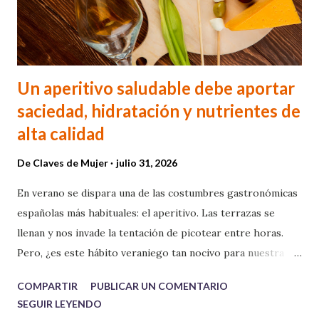
Un aperitivo saludable debe aportar
saciedad, hidratación y nutrientes de
alta calidad
De
Claves de Mujer
julio 31, 2026
En verano se dispara una de las costumbres gastronómicas
españolas más habituales: el aperitivo. Las terrazas se
llenan y nos invade la tentación de picotear entre horas.
Pero, ¿es este hábito veraniego tan nocivo para nuestra
salud o incluso para nuestra figura como parece? El doctor
COMPARTIR
PUBLICAR UN COMENTARIO
Leo Cerrud desmonta esta creencia: "El problema no es el
SEGUIR LEYENDO
aperitivo en sí, sino lo que ponemos en la mesa y cómo lo