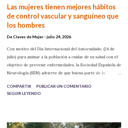
Las mujeres tienen mejores hábitos
de control vascular y sanguíneo que
los hombres
De
Claves de Mujer
julio 24, 2026
Con motivo del Día Internacional del Autocuidado, (24 de
julio) para animar a la población a cuidar de su salud con el
objetivo de prevenir enfermedades, la Sociedad Española de
Neurología (SEN) advierte de que buena parte de la
población española descuida dos de los controles más
COMPARTIR
PUBLICAR UN COMENTARIO
sencillos y eficaces para proteger su salud cerebral a largo
SEGUIR LEYENDO
plazo: la realización de análisis de sangre preventivos y el
control periódico de la tensión arterial.