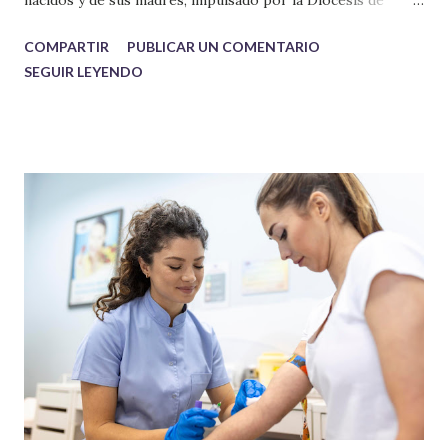
nacidos y de sus madres, impulsado por la Diócesis de
Isangi y financiado conjuntamente por las ONGD Harambee
COMPARTIR
PUBLICAR UN COMENTARIO
España y Harambee Suiza. Según indican desde la ONG, esta
SEGUIR LEYENDO
iniciativa responde a una necesidad urgente que busca
garantizar la salud de los bebés desde el mismo día del
nacimiento. El proyecto beneficiará a 2000 mujeres y
reducirá la mortalidad posparto.