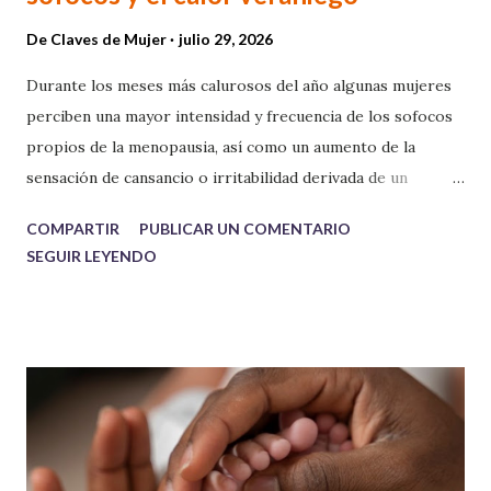
De
Claves de Mujer
julio 29, 2026
Durante los meses más calurosos del año algunas mujeres
perciben una mayor intensidad y frecuencia de los sofocos
propios de la menopausia, así como un aumento de la
sensación de cansancio o irritabilidad derivada de un
descanso insuficiente. Marta Marcè, nutricionista
COMPARTIR
PUBLICAR UN COMENTARIO
especializada en salud femenina y embajadora de Woments,
SEGUIR LEYENDO
ofrece unas recomendaciones prácticas para afrontar el
verano con mayor confort y bienestar durante esta etapa
de la mujer, aunque son extrapolables a cualquier persona
que tenga dificultades en sobrellevar los calores del
periodo estival.