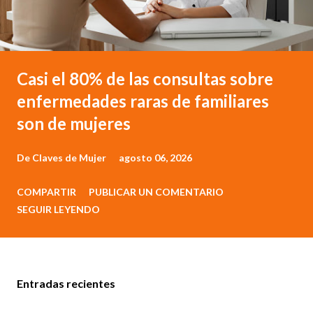
Casi el 80% de las consultas sobre
enfermedades raras de familiares
son de mujeres
De
Claves de Mujer
agosto 06, 2026
COMPARTIR
PUBLICAR UN COMENTARIO
SEGUIR LEYENDO
Entradas recientes