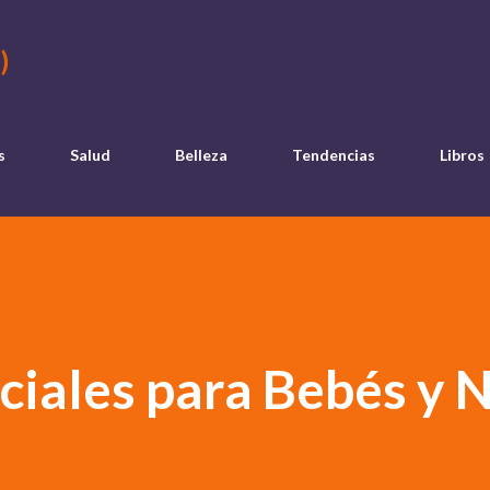
Ir al contenido principal
)
s
Salud
Belleza
Tendencias
Libros
ciales para Bebés y 