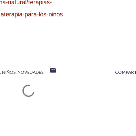
na-natural/terapias-
aterapia-para-los-ninos
S
NIÑOS
NOVEDADES
COMPART