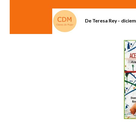
De
Teresa Rey
diciem