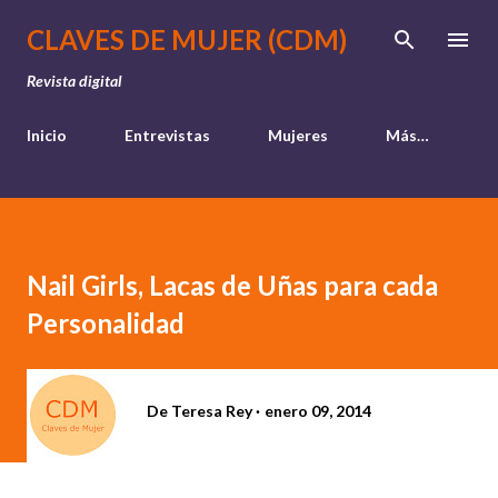
Ir al contenido principal
CLAVES DE MUJER (CDM)
Revista digital
Inicio
Entrevistas
Mujeres
Más…
Nail Girls, Lacas de Uñas para cada
Personalidad
De
Teresa Rey
enero 09, 2014