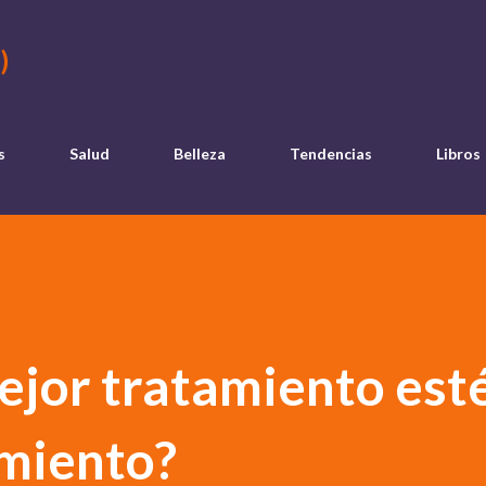
Ir al contenido principal
)
s
Salud
Belleza
Tendencias
Libros
mejor tratamiento est
imiento?