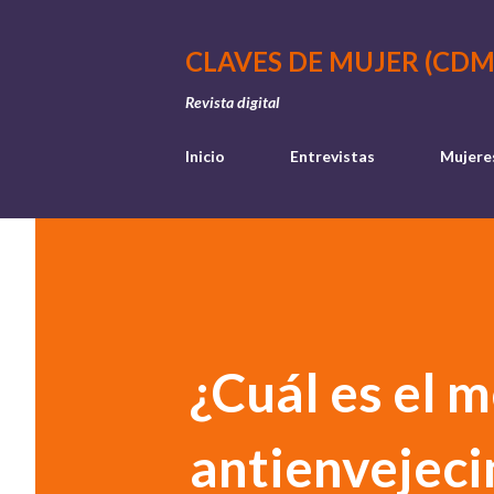
CLAVES DE MUJER (CDM
Revista digital
Inicio
Entrevistas
Mujere
¿Cuál es el 
antienvejec