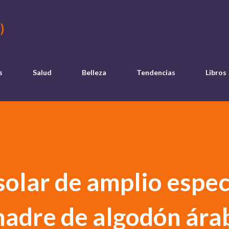
Ir al contenido principal
)
s
Salud
Belleza
Tendencias
Libros
solar de amplio espe
madre de algodón ára