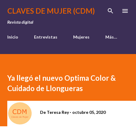
Ir al contenido principal
CLAVES DE MUJER (CDM)
Revista digital
Inicio
Entrevistas
Mujeres
Más…
Ya llegó el nuevo Optima Color &
Cuidado de Llongueras
De
Teresa Rey
octubre 05, 2020