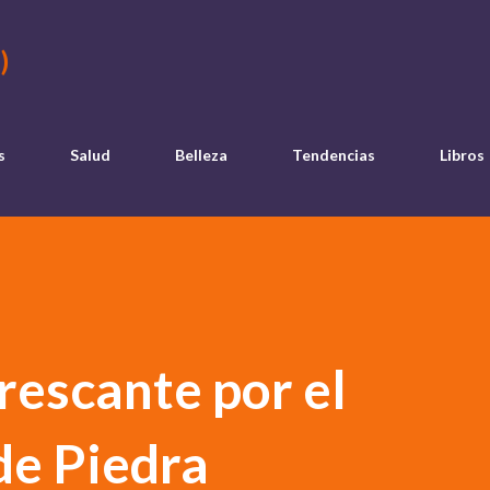
Ir al contenido principal
)
s
Salud
Belleza
Tendencias
Libros
rescante por el
de Piedra