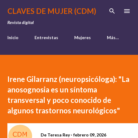
Ir al contenido principal
CLAVES DE MUJER (CDM)
Revista digital
Inicio
Entrevistas
Mujeres
Más…
Irene Gilarranz (neuropsicóloga): "La
anosognosia es un síntoma
transversal y poco conocido de
algunos trastornos neurológicos"
De
Teresa Rey
febrero 09, 2026