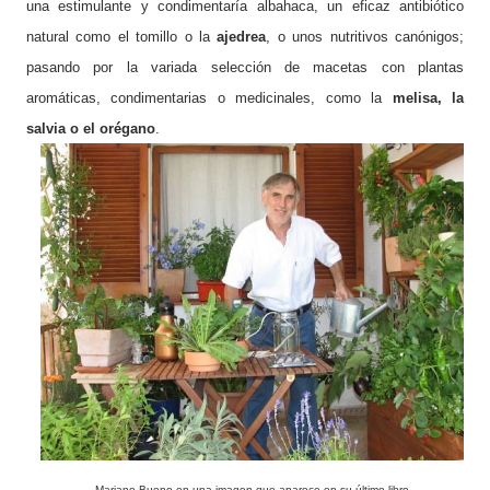
una estimulante y condimentaría albahaca, un eficaz antibiótico
natural como el tomillo o la
ajedrea
, o unos nutritivos canónigos;
pasando por la variada selección de macetas con plantas
aromáticas, condimentar
i
as o medicinales, como la
melisa, la
salvia o el orégano
.
Mariano Bueno en una imagen que aparece en su último libro