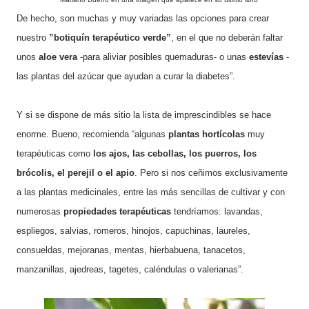
De hecho, son muchas y muy variadas las opciones para crear
nuestro
”botiquín
t
erapéutico
v
erde”
,
en el que no deberán faltar
unos
aloe vera
-para aliviar posibles quemaduras- o unas
estevías
-
las plantas del azúcar que ayudan a curar la diabetes”.
Y si se dispone de más sitio la lista de imprescindibles se hace
enorme. Bueno, recomienda “algunas
plantas hortícolas
muy
terapéuticas como
los ajos, las cebollas, los puerros, los
brócolis, el perejil o el apio
. Pero si nos ceñimos exclusivamente
a las plantas medicinales, entre las más sencillas de cultivar y con
numerosas
propiedades terapéuticas
tendríamos: lavandas,
espliegos, salvias, romeros, hinojos, capuchinas, laureles,
consueldas, mejoranas, mentas, hierbabuena, tanacetos,
manzanillas, ajedreas, tagetes, caléndulas o valerianas”.