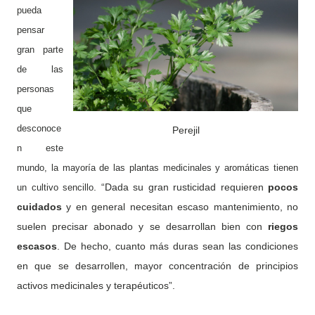
pueda
pensar
gran parte
de las
personas
que
desconoce
Perejil
n este
mundo, la mayoría de las plantas medicinales y aromáticas tie
nen
. “Dada su gran rusticidad requieren
pocos
un cu
ltivo s
enc
ill
o
cuidados
y en general necesitan escaso mantenimiento, no
suelen precisar abonado y se desarrollan bien con
riegos
escasos
. De hecho, cuanto más duras sean las condiciones
en que se desarrollen, mayor concentración de principios
activos medicinales y terapéuticos”.