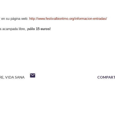
r en su página web:
http://www.festivalbioritmo.org/informacion-entradas/
a acampada libre,
¡sólo 15 euros!
RE
VIDA SANA
COMPART