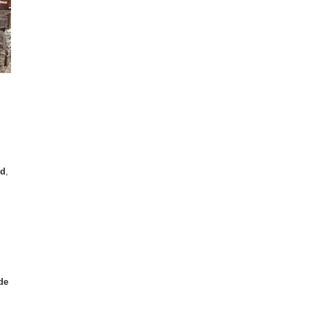
ud
,
de