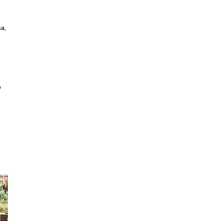
ma
,
o