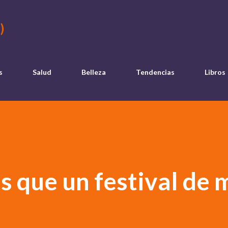
Ir al contenido principal
)
s
Salud
Belleza
Tendencias
Libros
s que un festival de 