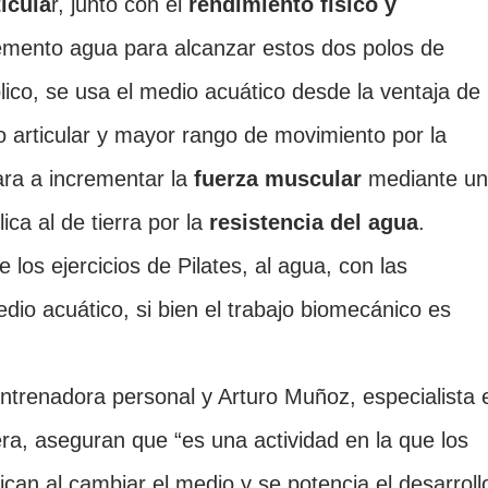
ticula
r, junto con el
rendimiento físico y
lemento agua para alcanzar estos dos polos de
co, se usa el medio acuático desde la ventaja de 
 articular y mayor rango de movimiento por la
ara a incrementar la
fuerza muscular
mediante un
lica al de tierra por la
resistencia del agua
.
e los ejercicios de Pilates, al agua, con las
io acuático, si bien el trabajo biomecánico es
entrenadora personal y Arturo Muñoz, especialista 
era,
aseguran que “es una actividad en la que los
can al cambiar el medio y se potencia el desarroll