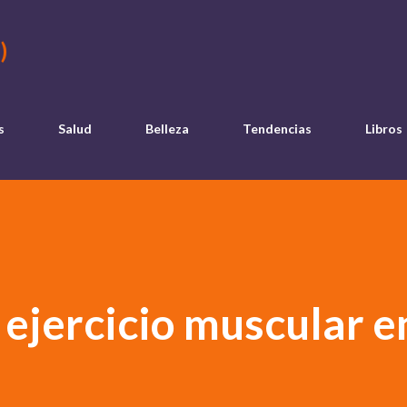
Ir al contenido principal
)
s
Salud
Belleza
Tendencias
Libros
 ejercicio muscular e