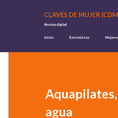
CLAVES DE MUJER (CDM
Revista digital
Inicio
Entrevistas
Mujere
Aquapilates,
agua