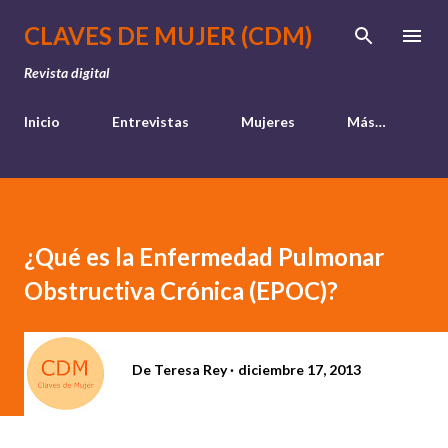
Ir al contenido principal
CLAVES DE MUJER (CDM)
Revista digital
Inicio
Entrevistas
Mujeres
Más…
¿Qué es la Enfermedad Pulmonar
Obstructiva Crónica (EPOC)?
De
Teresa Rey
diciembre 17, 2013