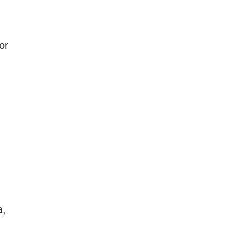
or
a,