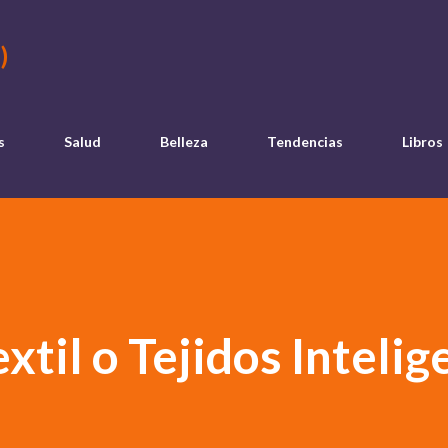
Ir al contenido principal
)
s
Salud
Belleza
Tendencias
Libros
til o Tejidos Intelig