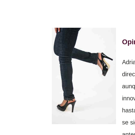
Opi
Adri
dire
aunq
inno
hast
se s
ante