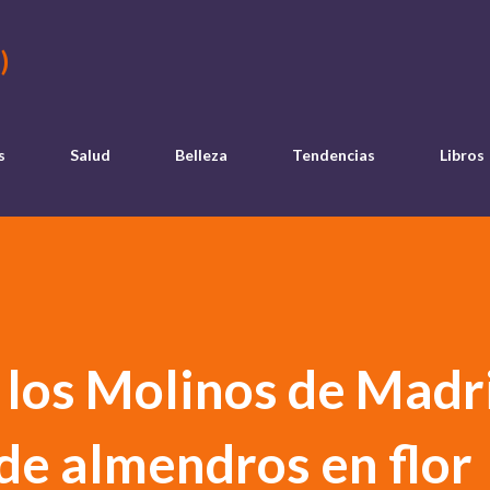
Ir al contenido principal
)
s
Salud
Belleza
Tendencias
Libros
 los Molinos de Madr
de almendros en flor