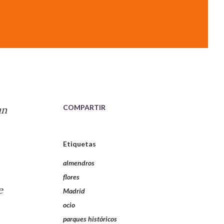
COMPARTIR
un
Etiquetas
almendros
flores
e
Madrid
ocio
parques históricos