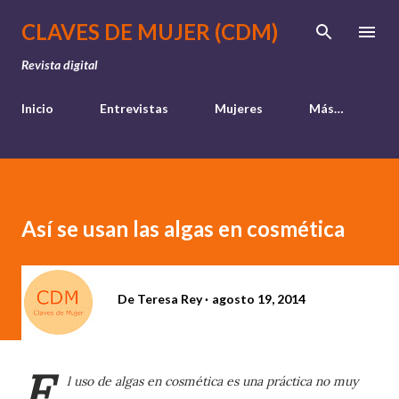
Ir al contenido principal
CLAVES DE MUJER (CDM)
Revista digital
Inicio
Entrevistas
Mujeres
Más…
Así se usan las algas en cosmética
De
Teresa Rey
agosto 19, 2014
E
l uso de algas en cosmética es una práctica no muy