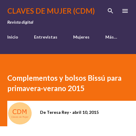
Ir al contenido principal
CLAVES DE MUJER (CDM)
Revista digital
Inicio
Entrevistas
Mujeres
Más…
Complementos y bolsos Bissú para
primavera-verano 2015
De
Teresa Rey
abril 10, 2015