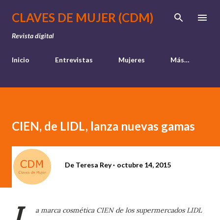
Ir al contenido principal
CLAVES DE MUJER (CDM)
Revista digital
Inicio
Entrevistas
Mujeres
Más…
CIEN, de LIDL, lanza nuevas gamas
De
Teresa Rey
octubre 14, 2015
L
a marca cosmética CIEN de los supermercados LIDL