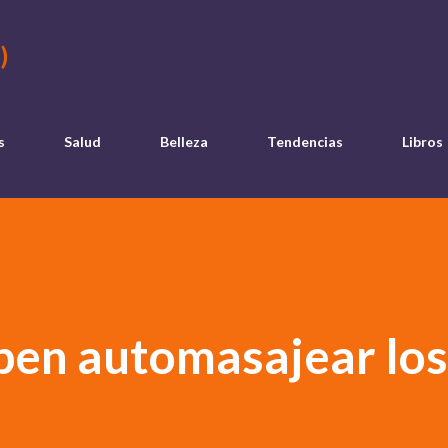
Ir al contenido principal
)
s
Salud
Belleza
Tendencias
Libros
en automasajear los