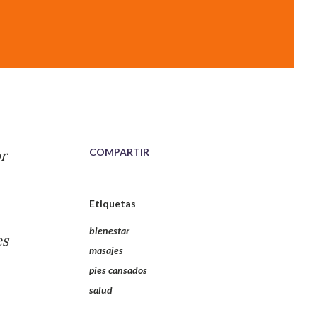
COMPARTIR
or
Etiquetas
bienestar
es
masajes
pies cansados
salud