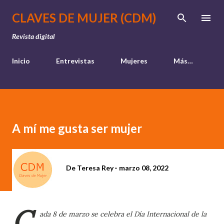
Ir al contenido principal
CLAVES DE MUJER (CDM)
Revista digital
Inicio
Entrevistas
Mujeres
Más…
A mí me gusta ser mujer
De
Teresa Rey
marzo 08, 2022
C
ada 8 de marzo se celebra el Día Internacional de la