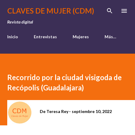
Ir al contenido principal
CLAVES DE MUJER (CDM)
Revista digital
Inicio
Entrevistas
Mujeres
Más…
Recorrido por la ciudad visigoda de
Recópolis (Guadalajara)
De
Teresa Rey
septiembre 10, 2022