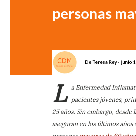
personas ma
De
Teresa Rey
junio 
L
a Enfermedad Inflamator
pacientes jóvenes, pr
25 años. Sin embargo, desde l
aseguran en los últimos años 
personas
mayores de 60 años