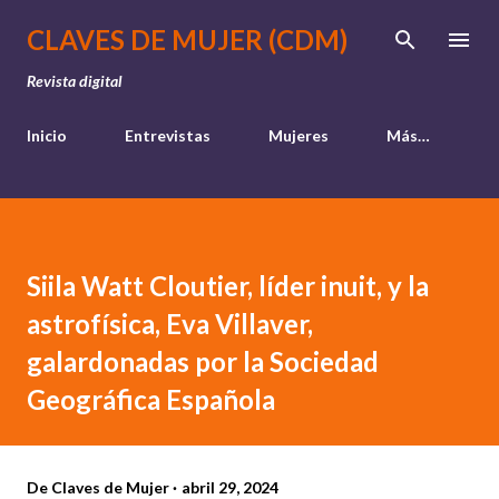
Ir al contenido principal
CLAVES DE MUJER (CDM)
Revista digital
Inicio
Entrevistas
Mujeres
Más…
Siila Watt Cloutier, líder inuit, y la
astrofísica, Eva Villaver,
galardonadas por la Sociedad
Geográfica Española
De
Claves de Mujer
abril 29, 2024