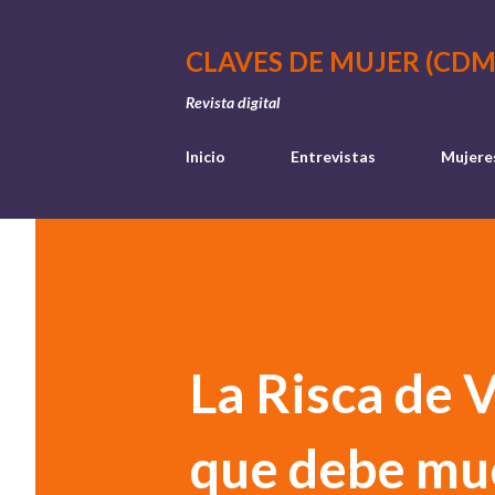
CLAVES DE MUJER (CDM
Revista digital
Inicio
Entrevistas
Mujere
La Risca de 
que debe muc