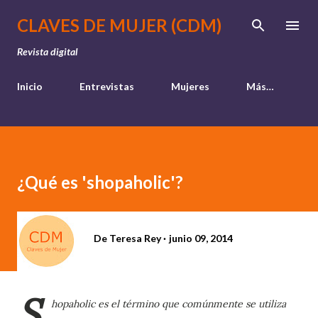
Ir al contenido principal
CLAVES DE MUJER (CDM)
Revista digital
Inicio
Entrevistas
Mujeres
Más…
¿Qué es 'shopaholic'?
De
Teresa Rey
junio 09, 2014
S
hopaholic es el término que comúnmente se utiliza