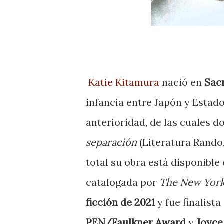
Katie Kitamura
nació en
Sac
infancia entre Japón y Estado
anterioridad, de las cuales d
separación
(Literatura Random
total su obra está disponible
catalogada por
The New Yor
ficción de 2021
y fue finalist
PEN/Faulkner Award
y
Joyce