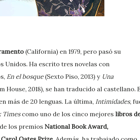
ramento
(California) en 1979, pero pasó su
s Unidos. Ha escrito tres novelas con
os,
En el bosque
(Sexto Piso, 2013) y
Una
 House, 2018), se han traducido al castellano. 
 en más de 20 lenguas. La última,
Intimidades
, fu
k Times
como uno de los cinco mejores
libros d
a de los premios
National Book Award,
 Carol Oates Prize.
Además, ha trabajado como