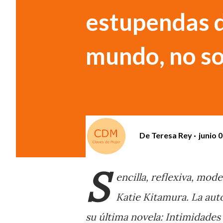
estupendas d
mundo, no so
De
Teresa Rey
junio 
S
encilla, reflexiva, mode
Katie Kitamura. La aut
su última novela: Intimidades