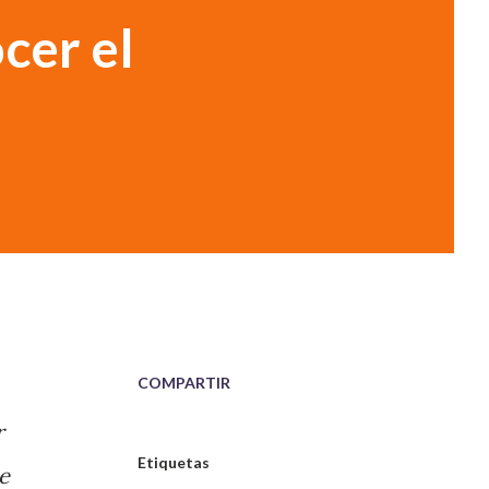
cer el
COMPARTIR
r
Etiquetas
e