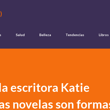
Ir al contenido principal
)
s
Salud
Belleza
Tendencias
Libros
la escritora Katie
as novelas son forma