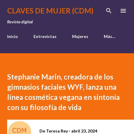
Ir al contenido principal
CLAVES DE MUJER (CDM)
Revista digital
Inicio
Entrevistas
Mujeres
Más…
Stephanie Marin, creadora de los
gimnasios faciales WYF, lanza una
línea cosmética vegana en sintonía
con su filosofía de vida
De
Teresa Rey
abril 23, 2024