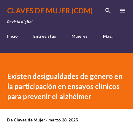
Ir al contenido principal
CLAVES DE MUJER (CDM)
Revista digital
Inicio
Entrevistas
Mujeres
Más…
Existen desigualdades de género en
la participación en ensayos clínicos
para prevenir el alzhéimer
De
Claves de Mujer
marzo 28, 2025