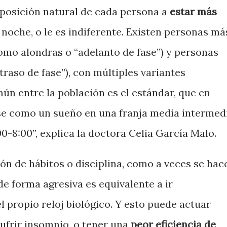
isposición natural de cada persona a
estar más
a noche, o le es indiferente. Existen personas má
omo alondras o “adelanto de fase”) y personas
raso de fase”), con múltiples variantes
ún entre la población es el estándar, que en
rse como un sueño en una franja media intermed
0-8:00”, explica la doctora Celia García Malo.
ón de hábitos o disciplina, como a veces se hac
 de forma agresiva es equivalente a ir
 propio reloj biológico. Y esto puede actuar
frir insomnio, o tener una
peor eficiencia de