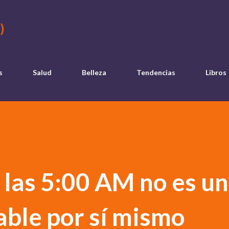
Ir al contenido principal
)
s
Salud
Belleza
Tendencias
Libros
 las 5:00 AM no es un
able por sí mismo