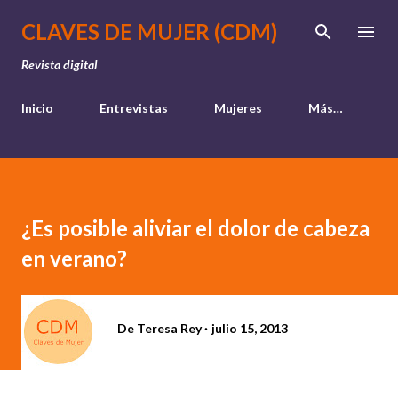
Ir al contenido principal
CLAVES DE MUJER (CDM)
Revista digital
Inicio
Entrevistas
Mujeres
Más…
¿Es posible aliviar el dolor de cabeza
en verano?
De
Teresa Rey
julio 15, 2013