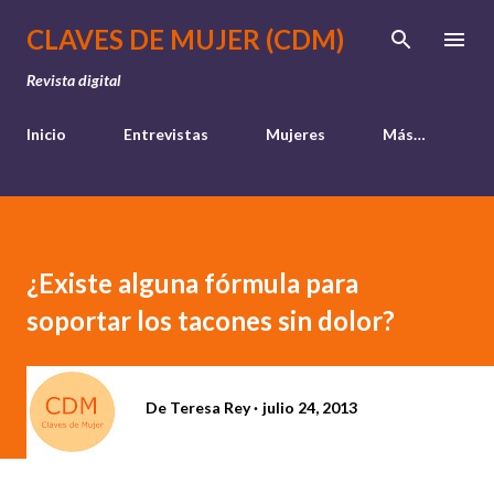
Ir al contenido principal
CLAVES DE MUJER (CDM)
Revista digital
Inicio
Entrevistas
Mujeres
Más…
¿Existe alguna fórmula para
soportar los tacones sin dolor?
De
Teresa Rey
julio 24, 2013