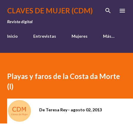
Ir al contenido principal
CLAVES DE MUJER (CDM)
Revista digital
Inicio
Entrevistas
Mujeres
Más…
Playas y faros de la Costa da Morte
(I)
De
Teresa Rey
agosto 02, 2013