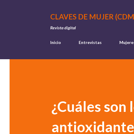
CLAVES DE MUJER (CDM
Revista digital
Inicio
Entrevistas
Mujere
¿Cuáles son 
antioxidante