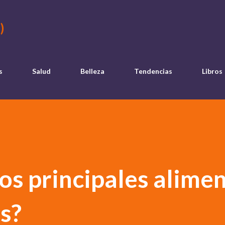
Ir al contenido principal
)
s
Salud
Belleza
Tendencias
Libros
los principales alime
s?