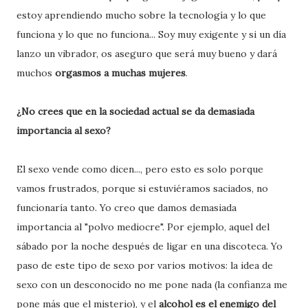
estoy aprendiendo mucho sobre la tecnología y lo que
funciona y lo que no funciona... Soy muy exigente y si un día
lanzo un vibrador, os aseguro que será muy bueno y dará
muchos
orgasmos a muchas mujeres
.
¿No crees que en la sociedad actual se da demasiada
importancia al sexo?
El sexo vende como dicen..., pero esto es solo porque
vamos frustrados, porque si estuviéramos saciados, no
funcionaría tanto. Yo creo que damos demasiada
importancia al "polvo mediocre". Por ejemplo, aquel del
sábado por la noche después de ligar en una discoteca. Yo
paso de este tipo de sexo por varios motivos: la idea de
sexo con un desconocido no me pone nada (la confianza me
pone más que el misterio), y el
alcohol es el enemigo del