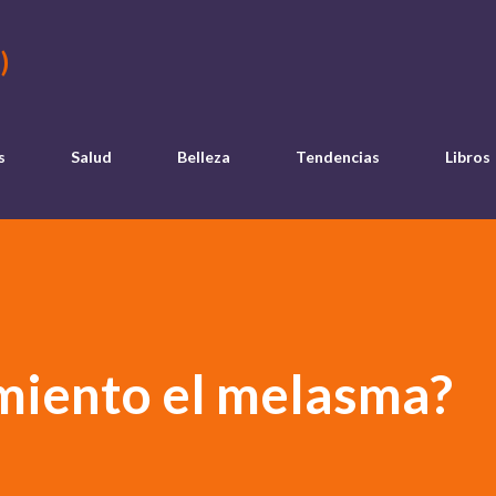
Ir al contenido principal
)
s
Salud
Belleza
Tendencias
Libros
miento el melasma?