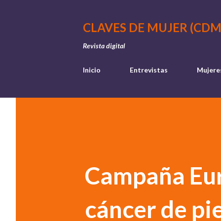
CLAVES DE MUJER (CDM
Revista digital
Inicio
Entrevistas
Mujere
Campaña Eur
cáncer de pie