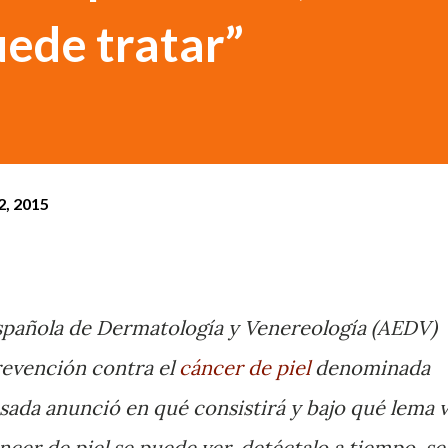
uede tratar”
2, 2015
spañola de Dermatología y Venereología (AEDV)
evención contra el
cáncer de piel
denominada
da anunció en qué consistirá y bajo qué lema 
áncer de piel se puede ver, detéctalo a tiempo, se