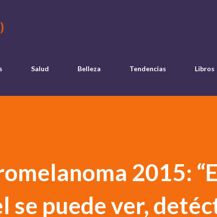
Ir al contenido principal
)
s
Salud
Belleza
Tendencias
Libros
omelanoma 2015: “E
l se puede ver, detéc