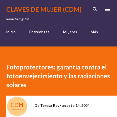
Ir al contenido principal
CLAVES DE MUJER (CDM)
Revista digital
Inicio
Entrevistas
Mujeres
Más…
Fotoprotectores: garantía contra el
fotoenvejecimiento y las radiaciones
solares
De
Teresa Rey
agosto 14, 2024