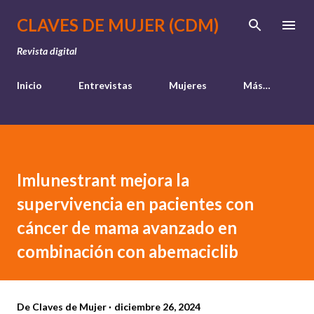
Ir al contenido principal
CLAVES DE MUJER (CDM)
Revista digital
Inicio
Entrevistas
Mujeres
Más…
Imlunestrant mejora la
supervivencia en pacientes con
cáncer de mama avanzado en
combinación con abemaciclib
De
Claves de Mujer
diciembre 26, 2024