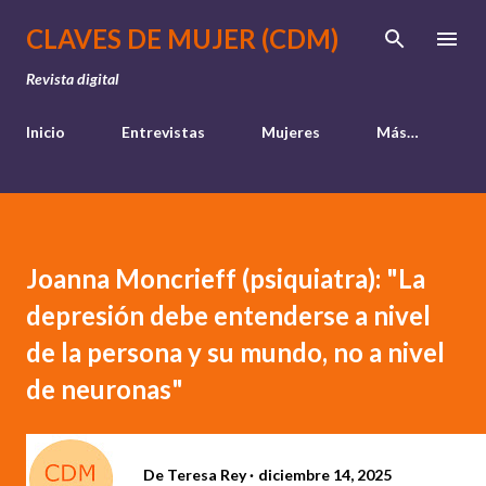
Ir al contenido principal
CLAVES DE MUJER (CDM)
Revista digital
Inicio
Entrevistas
Mujeres
Más…
Joanna Moncrieff (psiquiatra): "La
depresión debe entenderse a nivel
de la persona y su mundo, no a nivel
de neuronas"
De
Teresa Rey
diciembre 14, 2025