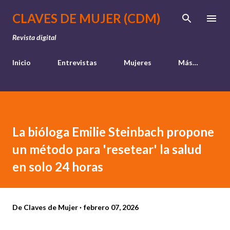
Ir al contenido principal
CLAVES DE MUJER (CDM)
Revista digital
Inicio
Entrevistas
Mujeres
Más…
La bióloga Emilie Steinbach propone
un método para 'resetear' la salud
en solo 24 horas
De
Claves de Mujer
febrero 07, 2026