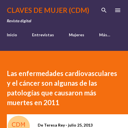
Ir al contenido principal
CLAVES DE MUJER (CDM)
Revista digital
Inicio
Entrevistas
Mujeres
Más…
Las enfermedades cardiovasculares
y el cáncer son algunas de las
patologías que causaron más
muertes en 2011
De
Teresa Rey
julio 25, 2013