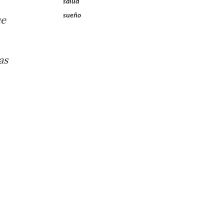
salud
sueño
ue
as