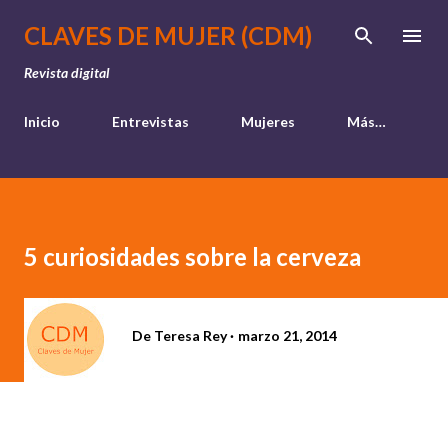
Ir al contenido principal
CLAVES DE MUJER (CDM)
Revista digital
Inicio
Entrevistas
Mujeres
Más…
5 curiosidades sobre la cerveza
De
Teresa Rey
marzo 21, 2014