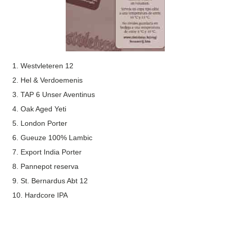
1. Westvleteren 12
2. Hel & Verdoemenis
3. TAP 6 Unser Aventinus
4. Oak Aged Yeti
5.
London
Porter
6. Gueuze 100% Lambic
7. Export
India
Porter
8. Pannepot reserva
9. St. Bernardus Abt 12
10. Hardcore IPA