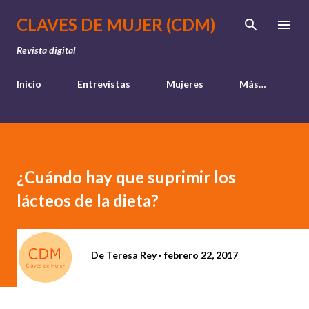
Ir al contenido principal
CLAVES DE MUJER (CDM)
Revista digital
Inicio
Entrevistas
Mujeres
Más…
¿Cuándo hay que suprimir los
lácteos de la dieta?
De
Teresa Rey
febrero 22, 2017