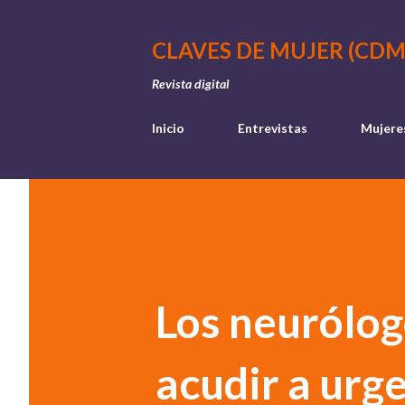
CLAVES DE MUJER (CDM
Revista digital
Inicio
Entrevistas
Mujere
Los neurólog
acudir a urge