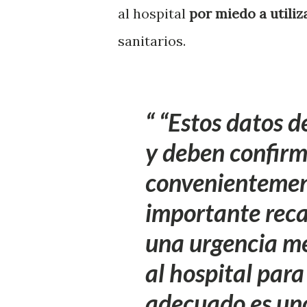
al hospital
por miedo a utiliz
sanitarios.
“Estos datos 
y deben confirm
convenientement
importante recal
una urgencia méd
al hospital para
adecuado es uno