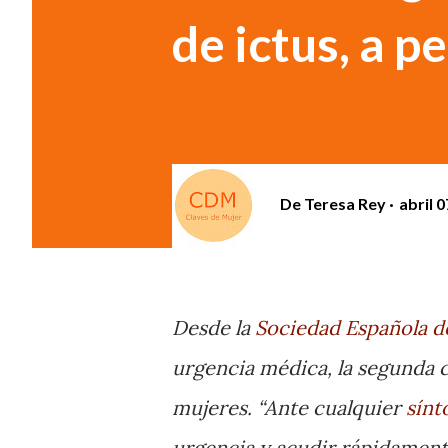
de ictus, a p
De
Teresa Rey
abril 0
Desde la
Sociedad Española d
urgencia médica, la segunda 
mujeres. “Ante cualquier
sín
urgencia y acudir rápidamente