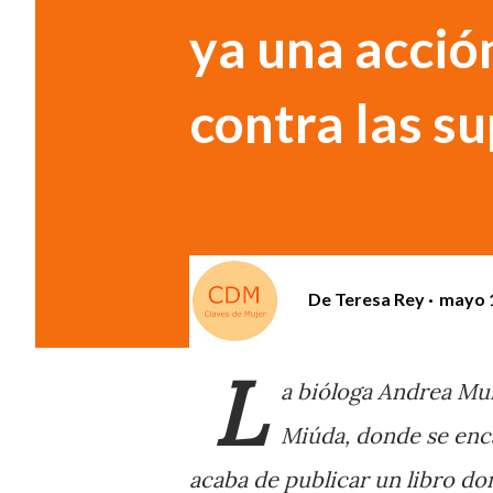
ya una acció
contra las s
De
Teresa Rey
mayo 1
L
a bióloga Andrea Mu
Miúda, donde se enc
acaba de publicar un libro do