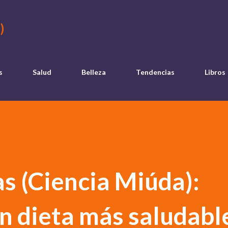
Ir al contenido principal
)
s
Salud
Belleza
Tendencias
Libros
s (Ciencia Miúda):
n dieta más saludabl