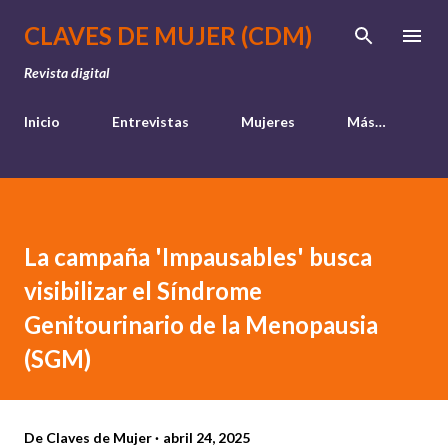
Ir al contenido principal
CLAVES DE MUJER (CDM)
Revista digital
Inicio
Entrevistas
Mujeres
Más…
La campaña 'Impausables' busca
visibilizar el Síndrome
Genitourinario de la Menopausia
(SGM)
De
Claves de Mujer
abril 24, 2025