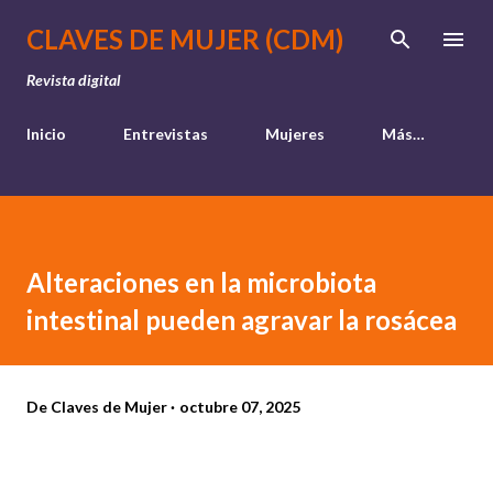
Ir al contenido principal
CLAVES DE MUJER (CDM)
Revista digital
Inicio
Entrevistas
Mujeres
Más…
Alteraciones en la microbiota
intestinal pueden agravar la rosácea
De
Claves de Mujer
octubre 07, 2025