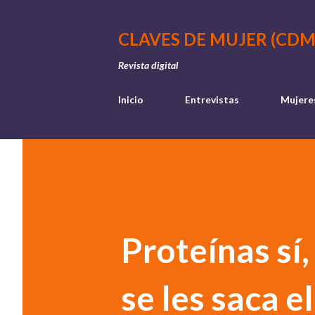
CLAVES DE MUJER (CDM
Revista digital
Inicio
Entrevistas
Mujere
Proteínas sí,
se les saca 