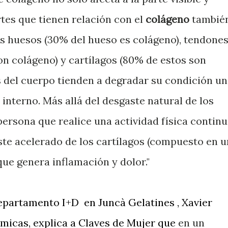
rtes que tienen relación con el
colágeno
tambié
s huesos (30% del hueso es colágeno), tendone
on colágeno) y cartílagos (80% de estos son
s del cuerpo tienden a degradar su condición u
 interno. Más allá del desgaste natural de los
persona que realice una actividad física contin
te acelerado de los cartílagos (compuesto en u
que genera inflamación y dolor."
epartamento I+D en Juncà Gelatines , Xavier
ímicas, explica a Claves de Mujer que
en
un