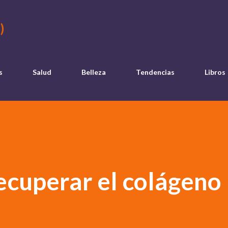
Ir al contenido principal
)
s
Salud
Belleza
Tendencias
Libros
recuperar el colágeno